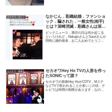
に書いてありました．真相は...
なかじん．彩織結婚．ファンショ
セカオワ さおり
ック．騙された．一般女性(相手)
とは？深崎消滅．彩織さんは深瀬
君より池田さん．挙式はいつ？
ビックニュース，満月の日は何か起こる
というけれど，NakajinさんとSaoriさんが
同時に婚約発表．お二人おめでとうござ
います，完全に騙されました．最初ニュ
ースを見た時二人が結婚するのかと勘違
いしたよ．彩織さんは俳優．池田大さん
との噂がそ...
セカオワHey Ho TVの人形を作っ
セカオワ 新曲
たSONICって誰？
セカオワの新曲Hey HoがCDTV，Mステ
などTVで歌われることが多いこの頃．テ
レビでは時間の制限があります．なので
ほとんどはフルコーラスではないと思い
ます．そんなことから短縮して歌われる
ことが多いのですが，Hey Hoでは二番の
歌詞から...