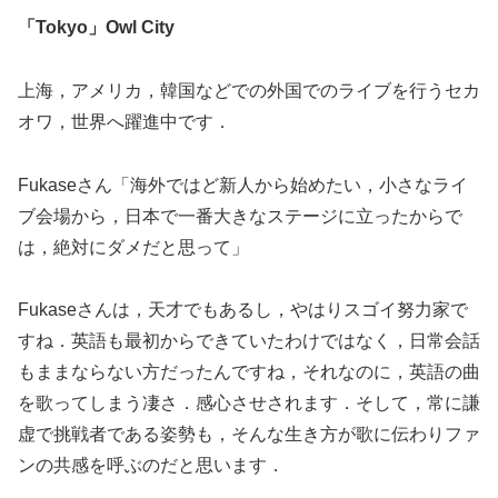
「Tokyo」Owl City
上海，アメリカ，韓国などでの外国でのライブを行うセカ
オワ，世界へ躍進中です．
Fukaseさん「海外ではど新人から始めたい，小さなライ
ブ会場から，日本で一番大きなステージに立ったからで
は，絶対にダメだと思って」
Fukaseさんは，天才でもあるし，やはりスゴイ努力家で
すね．英語も最初からできていたわけではなく，日常会話
もままならない方だったんですね，それなのに，英語の曲
を歌ってしまう凄さ．感心させされます．そして，常に謙
虚で挑戦者である姿勢も，そんな生き方が歌に伝わりファ
ンの共感を呼ぶのだと思います．