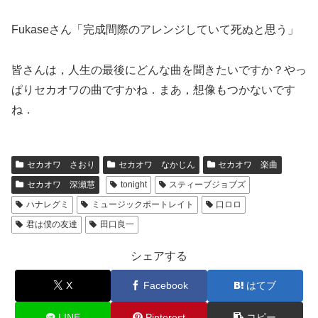
Fukaseさん「完成間際のアレンジしていて死ぬと思う」
皆さんは，人生の最後にどんな曲を聞きたいですか？やっ
ぱりセカオワの曲ですかね．まあ，想像もつかないです
ね．
セカオワ さおり
セカオワ なかじん
セカオワ 楽曲
セカオワ 深瀬慧
tonight
スティーブジョブズ
ハナレグミ
ミュージックポートレイト
口ロロ
君は僕の友達
田口良一
シェアする
X
Facebook
はてブ
LINE
Pinterest
コピー