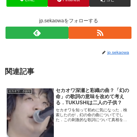
jp.sekaowaをフォローする
jp.sekaowa
関連記事
セカオワ深瀬と彩織の曲？「幻の
セカオワ さおり
命」の歌詞の意味を改めて考え
る．TUKUSHIは二人の子供？
セカオワを知って初めに気になった．検
索したのが，幻の命の曲についてでし
た．この刺激的な歌詞について真相を知
りたくなったからです．深瀬さんと彩織
さんの子供の事を書いた曲？中絶容認の
曲？調べてみるといろんな事がネット上