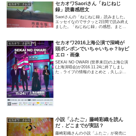
セカオワSaoriさん「ねじねじ
セカオワ さおり
録」読書感想文
Saoriさんの「ねじねじ録」読みました。
エッセイなのでサクッと2日間で読み終え
ました。「ねじねじ録」の感想。まと
め。ネタバレもあるので、読んでない人
は、先に読んでから閲覧することをオス
スメします。装画・牧野千穂さんなんと
セカオワ2016上海公演で深崎が
セカオワ さおり
も、温かい雰囲気の...
頭ポンポンでいちゃいちゃ？byピ
エロ・画像
SEKAI NO OWARI (世界来日)の上海公演
(上海演唱会)が2016.11.24に終了しまし
た．ライブの情報のまとめと，久しぶり
に？深崎の話題があったのでご紹介した
いと思います．セカオワ 深崎とはセカ
オワファン初心者さん向けに解説す...
小説「ふたご」藤崎彩織を読ん
セカオワ さおり
だ．どこまでが実話？
藤崎彩織さんの小説「ふたご」が発売に