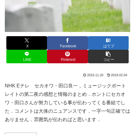
X
Facebook
はてブ
LINE
Pinterest
コピー
2016.11.20
2019.02.04
NHK Eテレ セカオワ・田口良一，ミュージックポート
レイトの第二夜の感想と情報のまとめ．ホントにセカオ
ワ・田口さんが努力している事が伝わってくる番組でし
た．コメントは大体のニュアンスです．一字一句正確では
ありません．雰囲気が伝わればと思います．