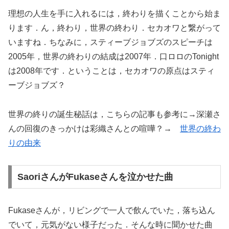
理想の人生を手に入れるには，終わりを描くことから始ま
ります．ん，終わり，世界の終わり．セカオワと繋がって
いますね．ちなみに，スティーブジョブズのスピーチは
2005年，世界の終わりの結成は2007年．口ロロのTonight
は2008年です．ということは，セカオワの原点はスティ
ーブジョブズ？
世界の終りの誕生秘話は，こちらの記事も参考に→深瀬さ
んの回復のきっかけは彩織さんとの喧嘩？→
世界の終わ
りの由来
SaoriさんがFukaseさんを泣かせた曲
Fukaseさんが，リビングで一人で飲んでいた，落ち込ん
でいて，元気がない様子だった．そんな時に聞かせた曲