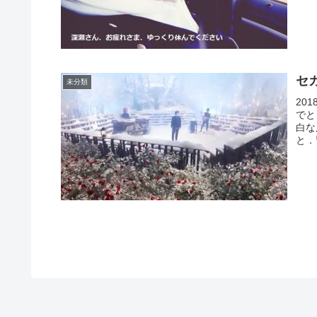
セ
未分類
20
でと
白な
と．