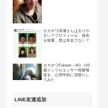
セカオワ深瀬さんは太りや
すい？プロフィール．身長
＆体重．慧は本名でない？
セカオワFukase（40）×20
歳インフルエンサー熱愛報
道を、心理学的に深掘りし
てみた
LINE友達追加