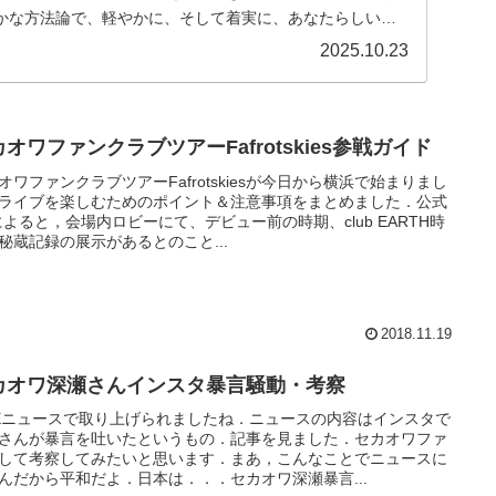
かな方法論で、軽やかに、そして着実に、あなたらしい輝
...
2025.10.23
オワファンクラブツアーFafrotskies参戦ガイド
オワファンクラブツアーFafrotskiesが今日から横浜で始まりまし
ライブを楽しむためのポイント＆注意事項をまとめました．公式
によると，会場内ロビーにて、デビュー前の時期、club EARTH時
秘蔵記録の展示があるとのこと...
2018.11.19
カオワ深瀬さんインスタ暴言騒動・考察
NEニュースで取り上げられましたね．ニュースの内容はインスタで
さんが暴言を吐いたというもの．記事を見ました．セカオワファ
して考察してみたいと思います．まあ，こんなことでニュースに
んだから平和だよ．日本は．．．セカオワ深瀬暴言...