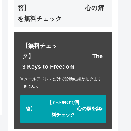
答】 心の癖
を無料チェック
【無料チェッ
ク】 The
3 Keys to Freedom
※メールアドレスだけで診断結果が届きます
（匿名OK）
【YES/NOで回
答】 心の癖を無
料チェック