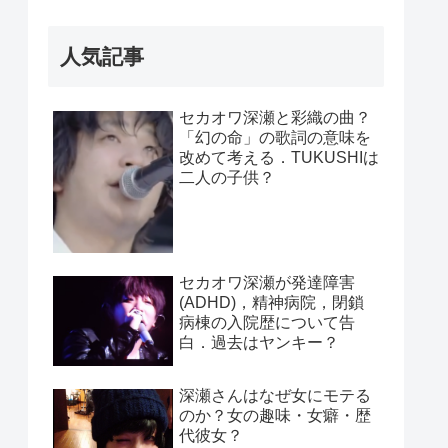
人気記事
セカオワ深瀬と彩織の曲？
「幻の命」の歌詞の意味を
改めて考える．TUKUSHIは
二人の子供？
セカオワ深瀬が発達障害
(ADHD)，精神病院，閉鎖
病棟の入院歴について告
白．過去はヤンキー？
深瀬さんはなぜ女にモテる
のか？女の趣味・女癖・歴
代彼女？