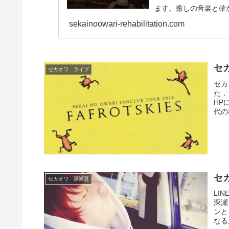
ます。癒しの音楽と確
きを取り戻しましょう。今
sekainoowari-rehabilitation.com
セカ
セカオワ ライブ
セカ
た．
HP
代の
セ
セカオワ 深瀬慧
LI
深瀬
ンと
なる