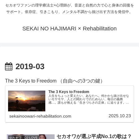
セカオワファンの理学療法士×心理師が、音楽と自然の力で心と身体の回復を
サポート。依存症、引きこもり、メンタル不調から抜け出す方法を発信中。
SEKAI NO HAJIMARI × Rehabilitation
2019-03
The 3 Keys to Freedom （自由への3つの鍵）
The 3 Keys to Freedom
人生をちょっと変えたい、あなたへ。何かから抜け出せな
いモヤモヤ、人との関わりでのためらい、毎日の義務
感…。誰もが抱える「生きづらさの正体」に迫ります。癒
しの音楽と確かな方法論で、軽やかに、そして着実に、あ
なたらしい輝きを取り戻しましょう。今...
2025.10.23
sekainoowari-rehabilitation.com
セカオワが選ぶ平成No.1の歌は？
セカオワ DJ LOVE