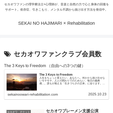
セカオワファンの理学療法士×心理師が、音楽と自然の力で心と身体の回復を
サポート。依存症、引きこもり、メンタル不調から抜け出す方法を発信中。
SEKAI NO HAJIMARI × Rehabilitation
セカオワファンクラブ会員数
The 3 Keys to Freedom （自由への3つの鍵）
The 3 Keys to Freedom
人生をちょっと変えたい、あなたへ。何かから抜け出せな
いモヤモヤ、人との関わりでのためらい、毎日の義務
感…。誰もが抱える「生きづらさの正体」に迫ります。癒
しの音楽と確かな方法論で、軽やかに、そして着実に、あ
なたらしい輝きを取り戻しましょう。今...
2025.10.23
sekainoowari-rehabilitation.com
セカオワブレーメン支援公演
セカオワ チケット