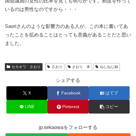
国会議員の女性の比率を見ても明らかです。制度を作って
いるのは男性なのですから・・・
Saoriさんのような影響力のある人が、この本に書いてあ
ったことを拡めることはとっても意義があることだと思い
ました。
セカオワ さおり
さおり
さおり 本
ねじねじ録
シェアする
X
Facebook
はてブ
LINE
Pinterest
コピー
jp.sekaowaをフォローする