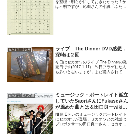
を整理・明らかにしておきたかった？か
は不明ですが，彩織さんの小説「ふた
ご」はストーリが彩織さんと深瀬さんの
事を中心に書いてあるようです．まだ，
発売前ですが，冒頭の文章を読む限りそ
う感じました．現時点での情...
ライブ The Dinner DVD感想．
セカオワ さおり
深崎は２回
今日はセカオワのライブ The Dinnerの発
売日です(2017.1.11)．昨日フラゲした人
も多いと思いますが，まだ購入されてい
ない方は，ぜひ．購入は店頭で買うより
もネットで注文すれば安く手に入ること
ができますし，ポイントも貯まるので
オ...
ミュージック・ポートレイト孤立
セカオワ DJ LOVE
していたSaoriさんにFukaseさん
が薦めた曲とは＆田口良一wiki風
プロフィール
NHK Eテレのミュージックポートレイト
にセカオワが登場．セカオワとの対談は
プロボクサーの田口良一さん．セカオワ
とは同じ中学校出身．年代も近くお互い
切磋琢磨してきた仲．そんな彼らが大切