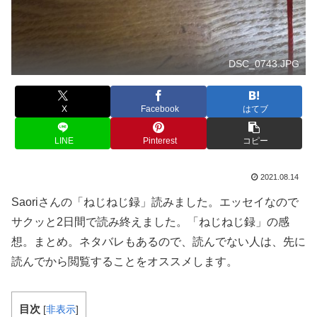
DSC_0743.JPG
X
Facebook
はてブ
LINE
Pinterest
コピー
2021.08.14
Saoriさんの「ねじねじ録」読みました。エッセイなので
サクッと2日間で読み終えました。「ねじねじ録」の感
想。まとめ。ネタバレもあるので、読んでない人は、先に
読んでから閲覧することをオススメします。
目次
[
非表示
]