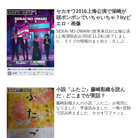
な曲を選びトークは展開しました．放送
の感想と田口良一さん...
セカオワ2016上海公演で深崎が
セカオワ さおり
頭ポンポンでいちゃいちゃ？byピ
エロ・画像
SEKAI NO OWARI (世界来日)の上海公演
(上海演唱会)が2016.11.24に終了しまし
た．ライブの情報のまとめと，久しぶり
に？深崎の話題があったのでご紹介した
いと思います．セカオワ 深崎とはセカ
オワファン初心者さん向けに解説す...
小説「ふたご」藤崎彩織を読ん
セカオワ さおり
だ．どこまでが実話？
藤崎彩織さんの小説「ふたご」が発売に
なりました．早速読みました．一晩+翌朝
で読み終えました．セカオワファンとし
ては，聞いたことあるぞ．というエピソ
ードが数々．中には知らなかったことも
書いてありました．衝撃的な話も．どこ
までが実話なのかは，彩...