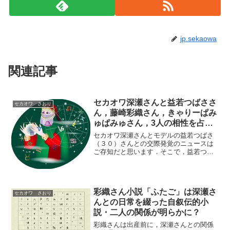
jp.sekaowa
関連記事
セカオワ深瀬さんと益若つばささ
セカオワ さおり
ん，藤崎彩織さん，きゃりーぱみ
ゅぱみゅさん，3人の相性を占っ
てみた
セカオワ深瀬さんとモデルの益若つばさ
（３０）さんとの交際発覚のニュースは
ご存知だと思います．そこで，益若つば
ささん，藤崎彩織さん，きゃりーぱみゅ
ぱみゅさんと深瀬さんの相性を勝手に占
ってみたいと思います．益若つばさ，さ
んを姓名判断 深瀬さんと...
彩織さん小説「ふたご」は深瀬さ
セカオワ さおり
んとの日常を綴った自叙伝的小
説・二人の関係が明らかに？
彩織さんは出産前に，深瀬さんとの関係