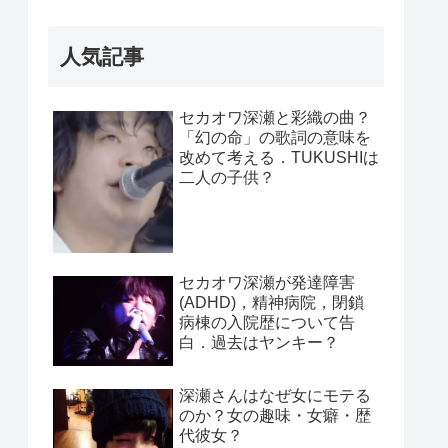
人気記事
セカオワ深瀬と彩織の曲？
「幻の命」の歌詞の意味を
改めて考える．TUKUSHIは
二人の子供？
セカオワ深瀬が発達障害
(ADHD)，精神病院，閉鎖
病棟の入院歴について告
白．過去はヤンキー？
深瀬さんはなぜ女にモテる
のか？女の趣味・女癖・歴
代彼女？