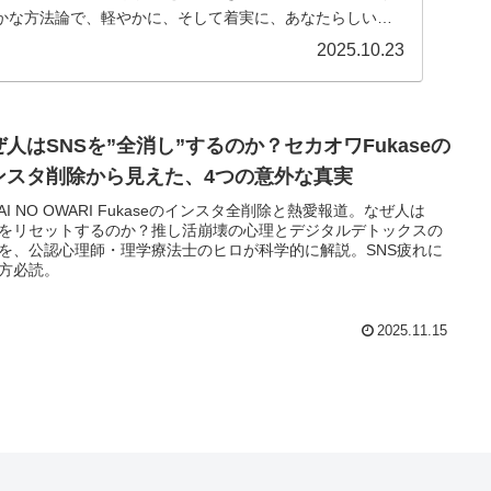
かな方法論で、軽やかに、そして着実に、あなたらしい輝
...
2025.10.23
ぜ人はSNSを”全消し”するのか？セカオワFukaseの
ンスタ削除から見えた、4つの意外な真実
KAI NO OWARI Fukaseのインスタ全削除と熱愛報道。なぜ人は
Sをリセットするのか？推し活崩壊の心理とデジタルデトックスの
を、公認心理師・理学療法士のヒロが科学的に解説。SNS疲れに
方必読。
2025.11.15