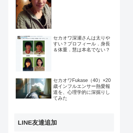
セカオワ深瀬さんは太りや
すい？プロフィール．身長
＆体重．慧は本名でない？
セカオワFukase（40）×20
歳インフルエンサー熱愛報
道を、心理学的に深掘りし
てみた
LINE友達追加