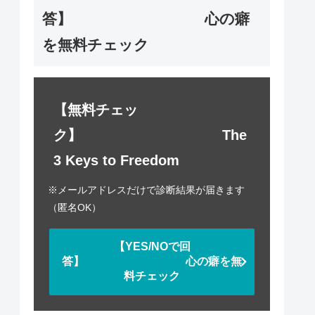
答】 心の癖
を無料チェック
【無料チェッ
ク】 The
3 Keys to Freedom
※メールアドレスだけで診断結果が届きます
（匿名OK）
【YES/NOで回
答】 心の癖を無
料チェック