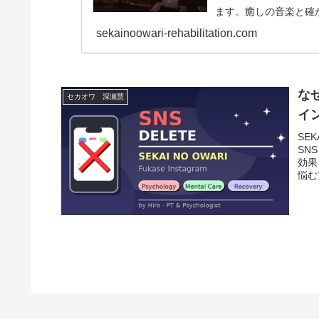
ます。癒しの音楽と確
きを取り戻しましょう。今
sekainoowari-rehabilitation.com
な
セカオワ 深瀬慧
イ
SE
SN
効果
悩む