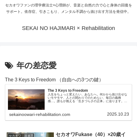
セカオワファンの理学療法士×心理師が、音楽と自然の力で心と身体の回復を
サポート。依存症、引きこもり、メンタル不調から抜け出す方法を発信中。
SEKAI NO HAJIMARI × Rehabilitation
年の差恋愛
The 3 Keys to Freedom （自由への3つの鍵）
The 3 Keys to Freedom
人生をちょっと変えたい、あなたへ。何かから抜け出せな
いモヤモヤ、人との関わりでのためらい、毎日の義務
感…。誰もが抱える「生きづらさの正体」に迫ります。癒
しの音楽と確かな方法論で、軽やかに、そして着実に、あ
なたらしい輝きを取り戻しましょう。今...
2025.10.23
sekainoowari-rehabilitation.com
セカオワFukase（40）×20歳イ
セカオワ 深瀬慧