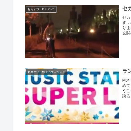
セ
セカオワ DJ LOVE
セカ
す．
りま
玄関
ラ
セカオワ 何でもランキング
Mス
めて
うこ
誇る