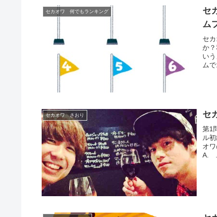
セ
セカオワ 何でもランキング
ム
セカ
か？
いう
ムで
セカ
セカオワ さおり
第1
ル初級
オワ
A. .