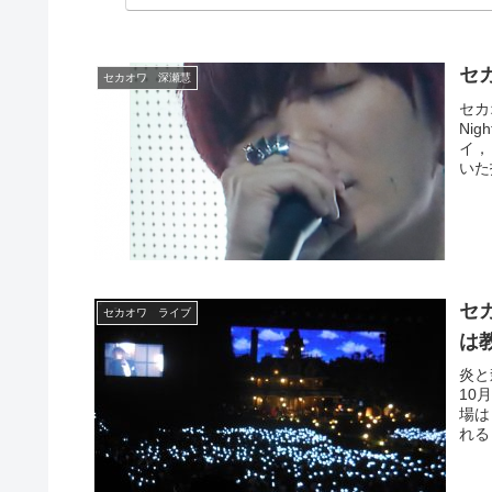
セカオワ 深瀬慧
セカ
Ni
イ，
いた
セ
セカオワ ライブ
は
炎と
10
場は
れる