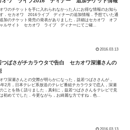
カオワ ライブ2016 ディナー 追加チケット情報
オワのチケットを手に入れられなかった人にお得な情報のお知ら
す．セカオワ 2016ライブ ディナーの追加情報．予想ていた通
追加のチケット発売の発表がありました．詳細はセカオワ オフ
ャルサイト セカオワ ライブ ディナーにてご確...
2016.03.13
若つばさがチカラウタで告白 セカオワ深瀬さんの
能
オワ深瀬さんとの交際が明らかになった，益若つばささんが，
16年2月，日本テレビ系放送のテレビ番組チカラウタで恋人，深瀬
のことを熱く語りました．真剣に，益若つばささんをテレビで見
は初めてでした．今更ながら，お綺麗な方ですね．色...
2016.03.13