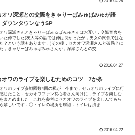
2016.04.28
カオワ深瀬との交際をきゃりーぱみゅぱみゅが語
 ダウンタウンなうSP
オワ深瀬さんときゃりーぱみゅぱみゅさんはお互い，交際宣言を
いた仲でした(友人等の話では仲は良かったが，男女の関係ではな
た？という話もあります．)その後，セカオワ深瀬さんと破局？に
た，きゃりーぱみゅぱみゅさんが，深瀬さんとの交...
2016.04.27
カオワのライブを楽しむためのコツ 7か条
オワのライブ参戦回数4回の私が，今まで，セカオワのライブに行
感じたこと．セカオワファン初心者さん向けに，ライブを楽しむ
をまとめました．これを参考にセカオワのライブを楽しんでもら
ら嬉しいです．①トイレの場所を確認．トイレは済ま...
2016.04.22