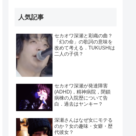
人気記事
セカオワ深瀬と彩織の曲？
「幻の命」の歌詞の意味を
改めて考える．TUKUSHIは
二人の子供？
セカオワ深瀬が発達障害
(ADHD)，精神病院，閉鎖
病棟の入院歴について告
白．過去はヤンキー？
深瀬さんはなぜ女にモテる
のか？女の趣味・女癖・歴
代彼女？