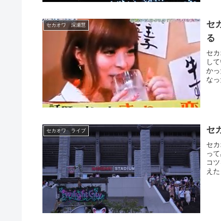
セ
セカオワ 深瀬慧
る
セカ
して
かっ
なっ
セ
セカオワ ライブ
セカ
って
コツ
えた