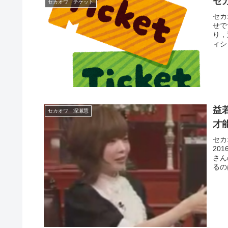
セ
セカオワ チケット
セカ
せで
り，
ィシ
益
セカオワ 深瀬慧
才
セカ
20
さん
るの