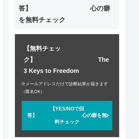
答】 心の癖
を無料チェック
【無料チェッ
ク】 The
3 Keys to Freedom
※メールアドレスだけで診断結果が届きます
（匿名OK）
【YES/NOで回
答】 心の癖を無
料チェック