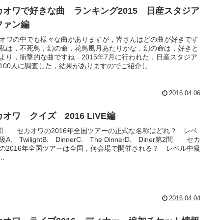
カオワで好きな曲 ランキング2015 日産スタジア
ファン編
オワの中でも様々な曲がありますが，皆さんはどの曲が好きです
私は，不死鳥，幻の命，花鳥風月あたりかな．幻の命は，好きと
より，衝撃的な曲ですね．2015年7月に行われた，日産スタジア
100人に調査した，結果がありますのでご紹介し...
2016.04.06
オワ クイズ 2016 LIVE編
問 セカオワの2016年全国ツアーの正式な名称はどれ？ レベ
A. TwilightB. DinnerC. The DinnerD. Diner第2問 セカ
の2016年全国ツアーは全国，何会場で開催される？ レベル中級
..
2016.04.04