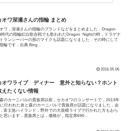
セカオワ深瀬さんの指輪 まとめ
オワ，深瀬さんの指輪のブランドなどをまとめました．Dragon
ght時代の指輪紅白歌合戦でも歌われたDragon Nightの時，ドラゲナ
トランシーバーの形のマイクも話題になりました．その時にして
指輪です．出典:Bing...
2016.05.06
カオワライブ ディナー 意外と知らない？ホント
教えたくない情報
森のカーニバルの貴族席以前，セカオワのコンサートで，2013年
月に行われた炎と森のカーニバルで貴族席が話題になりました．会
，富士急ハイランド，野外での大規模ライブで行かれた方もおら
と思います．貴族席とは，価格が，指定席690...