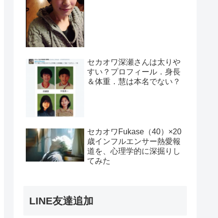
セカオワ深瀬さんは太りや
すい？プロフィール．身長
＆体重．慧は本名でない？
セカオワFukase（40）×20
歳インフルエンサー熱愛報
道を、心理学的に深掘りし
てみた
LINE友達追加