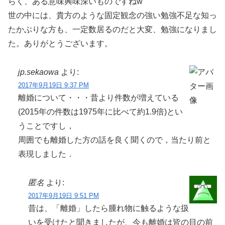
らく、ある意味興味深いものですねw
世の中には、貴方のような固定観念の強い勉強不足な知っ
たかぶりな方も、一定数居るのだと大変、勉強になりまし
た。ありがとうございます。
jp.sekaowa
より:
2017年9月19日 9:37 PM
離婚について・・・昔より件数が増えている
(2015年の件数は1975年に比べて約1.9倍)とい
うことですし，
周囲でも離婚した方の話を良く聞くので，当たり前と
表現しました．
匿名
より:
2017年9月19日 9:51 PM
昔は、「離婚」したら腫れ物に触るような扱
いを受けたと聞きましたが、今も離婚は皆の目の前