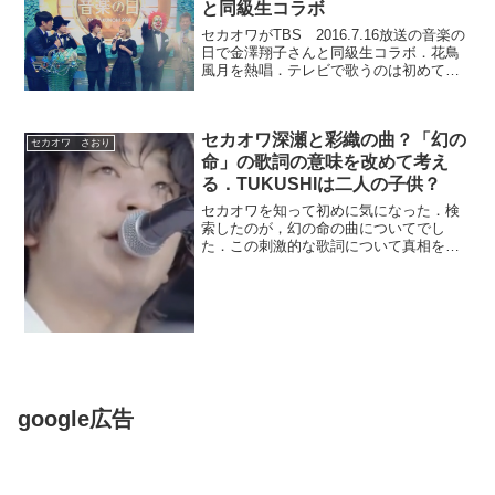
と同級生コラボ
セカオワがTBS 2016.7.16放送の音楽の
日で金澤翔子さんと同級生コラボ．花鳥
風月を熱唱．テレビで歌うのは初めて？
金澤翔子さんとは・・・ダウン症という
病気でありながら，天才書道家として活
躍してされています．深瀬さんとNakajin
セカオワ深瀬と彩織の曲？「幻の
との...
セカオワ さおり
命」の歌詞の意味を改めて考え
る．TUKUSHIは二人の子供？
セカオワを知って初めに気になった．検
索したのが，幻の命の曲についてでし
た．この刺激的な歌詞について真相を知
りたくなったからです．深瀬さんと彩織
さんの子供の事を書いた曲？中絶容認の
曲？調べてみるといろんな事がネット上
に書いてありました．真相は...
google広告