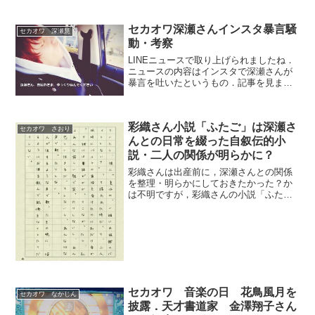
高千里さん)A なかじんと良くカラオケに
行くんで...
セカオワ深瀬さんインスタ暴言騒
セカオワ 深瀬慧
動・考察
LINEニュースで取り上げられましたね．
ニュースの内容はインスタで深瀬さんが
暴言を吐いたというもの．記事を見まし
た．セカオワファンとして考察してみた
いと思います．まあ，こんなことでニュ
ースになるんだから平和だよ．日本
彩織さん小説「ふたご」は深瀬さ
は．．．セカオワ深瀬暴言...
セカオワ さおり
んとの日常を綴った自叙伝的小
説・二人の関係が明らかに？
彩織さんは出産前に，深瀬さんとの関係
を整理・明らかにしておきたかった？か
は不明ですが，彩織さんの小説「ふた
ご」はストーリが彩織さんと深瀬さんの
事を中心に書いてあるようです．まだ，
発売前ですが，冒頭の文章を読む限りそ
う感じました．現時点での情...
セカオワ 音楽の日 花鳥風月を
セカオワ なかじん
披露．天才書道家 金澤翔子さん