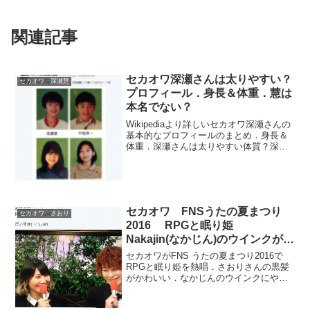
関連記事
セカオワ深瀬さんは太りやすい？
セカオワ 深瀬慧
プロフィール．身長＆体重．慧は
本名でない？
Wikipediaより詳しいセカオワ深瀬さんの
基本的なプロフィールのまとめ．身長＆
体重．深瀬さんは太りやすい体質？深瀬
慧は本名ではない？との衝撃のツイート
を検証．干支によるさおりさんとの相性
占いもあり．出典:Bing 画像 深瀬セカオ
ワFu...
セカオワ FNSうたの夏まつり
セカオワ さおり
2016 RPGと眠り姫
Nakajin(なかじん)のウインクがや
ばい
セカオワがFNS うたの夏まつり2016で
RPGと眠り姫を熱唱．さおりさんの黒髪
がかわいい．なかじんのウインクにやら
れた．なかじんイケメンとツイッター上
で話題に．トークQ 思い出の夏歌は？(森