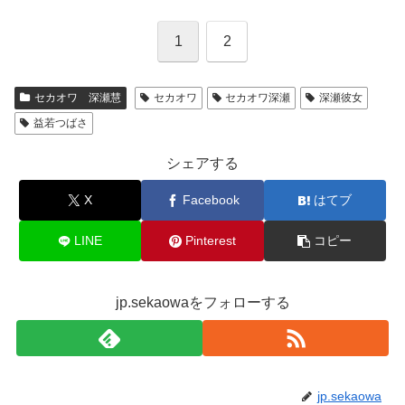
1
2
セカオワ 深瀬慧
セカオワ
セカオワ深瀬
深瀬彼女
益若つばさ
シェアする
X
Facebook
はてブ
LINE
Pinterest
コピー
jp.sekaowaをフォローする
jp.sekaowa