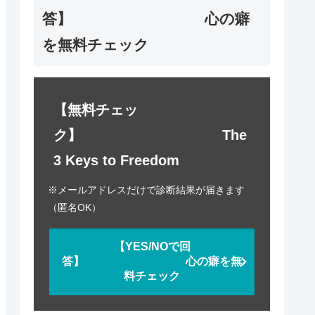
答】 心の癖
を無料チェック
【無料チェッ
ク】 The
3 Keys to Freedom
※メールアドレスだけで診断結果が届きます
（匿名OK）
【YES/NOで回
答】 心の癖を無
料チェック