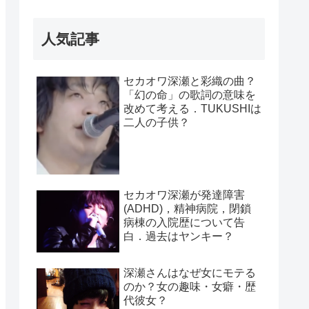
人気記事
セカオワ深瀬と彩織の曲？
「幻の命」の歌詞の意味を
改めて考える．TUKUSHIは
二人の子供？
セカオワ深瀬が発達障害
(ADHD)，精神病院，閉鎖
病棟の入院歴について告
白．過去はヤンキー？
深瀬さんはなぜ女にモテる
のか？女の趣味・女癖・歴
代彼女？