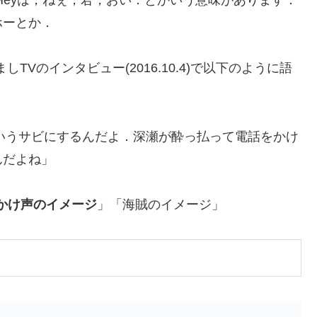
．Heyは，ねぇ，君，おい．とかいう意味があります．
ホーとか．
TVのインタビュー(2016.10.4)で以下のように語
ん，っていうサビにするんだよ．深瀬が酔っ払って電話をかけ
んだよね」
のかけ声のイメージ
」「海賊のイメージ」