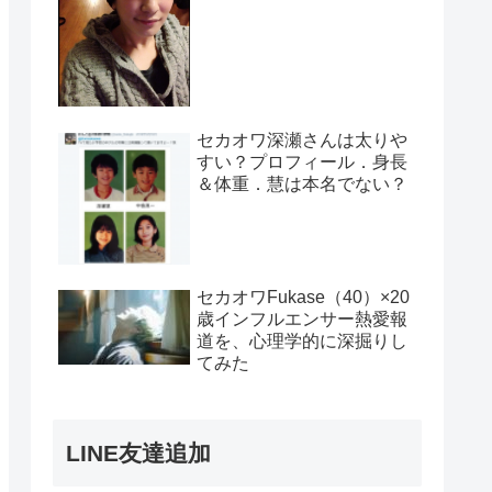
セカオワ深瀬さんは太りや
すい？プロフィール．身長
＆体重．慧は本名でない？
セカオワFukase（40）×20
歳インフルエンサー熱愛報
道を、心理学的に深掘りし
てみた
LINE友達追加