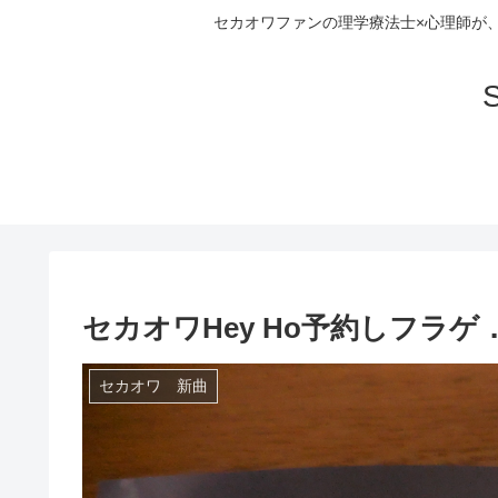
セカオワファンの理学療法士×心理師が
S
セカオワHey Ho予約しフラゲ．
セカオワ 新曲