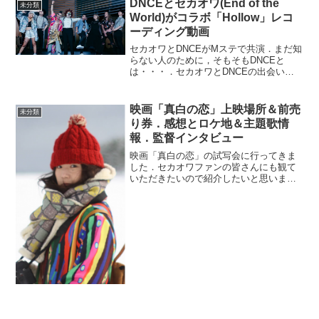
DNCEとセカオワ(End of the
未分類
別に平成にこだわる必...
World)がコラボ「Hollow」レコ
ーディング動画
セカオワとDNCEがMステで共演．まだ知
らない人のために，そもそもDNCEと
は・・・．セカオワとDNCEの出会い．
情報についてのまとめDNCEのデビュー
曲「CAKE BY THE OCEAN」なんとこの
「CAKE BY THE OCEAN」...
映画「真白の恋」上映場所＆前売
未分類
り券．感想とロケ地＆主題歌情
報．監督インタビュー
映画「真白の恋」の試写会に行ってきま
した．セカオワファンの皆さんにも観て
いただきたいので紹介したいと思いま
す．セカオワの深瀬さんは，発達障害の
ADHD(注意欠陥多動性障害)という診断を
過去に受けたことがあります．私自身も
妹が障害者だというこ...