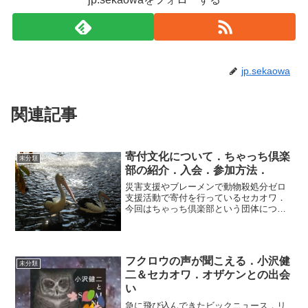
jp.sekaowa
関連記事
寄付文化について．ちゃっち倶楽
未分類
部の紹介．入会．参加方法．
災害支援やブレーメンで動物殺処分ゼロ
支援活動で寄付を行っているセカオワ．
今回はちゃっち倶楽部という団体につい
ての紹介です．寄付について関心がある
セカオワファンならきっと興味を持って
くれるはず．そして，もしかしたら人生
変わるだけの影響があるか...
フクロウの声が聞こえる．小沢健
未分類
二＆セカオワ．オザケンとの出会
い
急に飛び込んできたビックニュース．リ