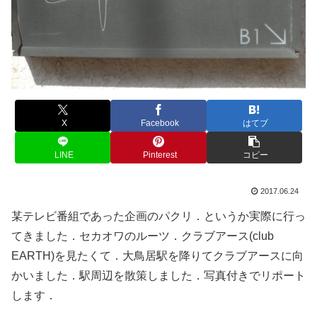
X
Facebook
はてブ
LINE
Pinterest
コピー
2017.06.24
某テレビ番組であった企画のパクリ．というか実際に行っ
てきました．セカオワのルーツ．クラブアース(club
EARTH)を見たくて．大鳥居駅を降りてクラブアースに向
かいました．駅周辺を散策しました．写真付きでリポート
します．