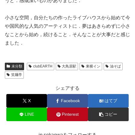
うと．感慨深いものがありました．
小さな空間，自分たちの作ったライブハウスから始めて今
や国民的な人気のアーティストに．夢はあきらめずに小さ
なことから始め，続けること．そんなことが大事だと感じ
ました．
未分類
clubEARTH
大鳥居駅
東横イン
油そば
笑麺亭
シェアする
X
Facebook
はてブ
LINE
Pinterest
コピー
jp.sekaowaをフォローする