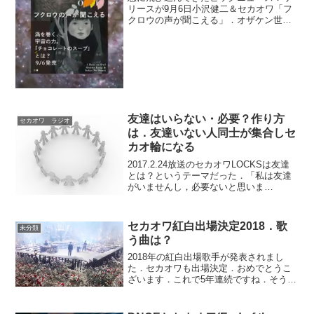
リースが9月6日小沢健二＆セカオワ「フ
クロウの声が聞こえる」．オザケン世代
の私はとっても嬉しいし，ちよっとびっ
くり．オザケンについて，オザケンとセ
カオワの出会い．新曲・フクロウの声が
聞こえる．情報のまとめ...
友達はいらない・必要？作り方
セカオワ ラジオ
は．友達いない人同士が集合しセ
カオ輪になる
2017.2.24放送のセカオワLOCKSは友達
とは？というテーマだった．「私は友達
がいませんし，必要ないと思いま
す・・・」という．リスナーからの質問
にセカオワが答えました．私も友達につ
いて思うことがあります．そしてセカオ
セカオワ紅白出場決定2018．歌
未分類
ワの皆さんは的確な...
う曲は？
2018年の紅白出場歌手が発表されまし
た．セカオワも出場決定．おめでとうこ
ざいます．これで5年連続ですね．そうい
えば，平成最後の紅白なんですね．ん，
もうすぐ今年も終わりか．平成にやり残
したこと．皆さん何かないですか？って